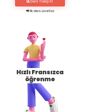
🚀 Ders Talep Et
📢 İlk ders ücretsiz
Hızlı Fransızca
öğrenme