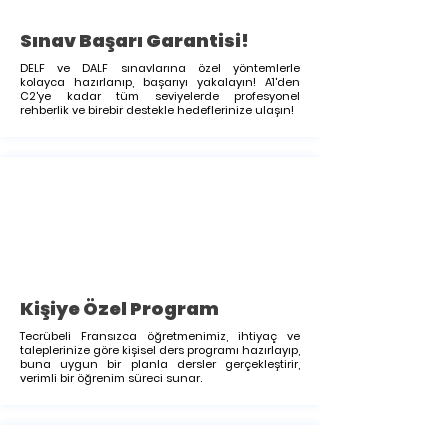
Sınav Başarı Garantisi!
DELF ve DALF sınavlarına özel yöntemlerle
kolayca hazırlanıp, başarıyı yakalayın! A1'den
C2'ye kadar tüm seviyelerde profesyonel
rehberlik ve birebir destekle hedeflerinize ulaşın!
Kişiye Özel Program
Tecrübeli Fransızca öğretmenimiz, ihtiyaç ve
taleplerinize göre kişisel ders programı hazırlayıp,
buna uygun bir planla dersler gerçekleştirir,
verimli bir öğrenim süreci sunar.