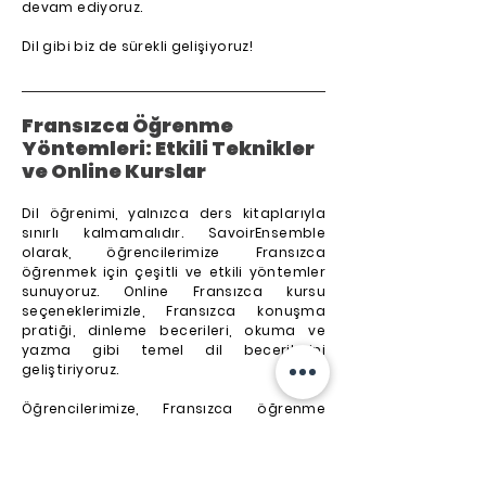
devam ediyoruz.
Dil gibi biz de sürekli gelişiyoruz!
Fransızca Öğrenme
Yöntemleri: Etkili Teknikler
ve Online Kurslar
Dil öğrenimi, yalnızca ders kitaplarıyla
sınırlı kalmamalıdır. SavoirEnsemble
olarak, öğrencilerimize Fransızca
öğrenmek için çeşitli ve etkili yöntemler
sunuyoruz. Online Fransızca kursu
seçeneklerimizle, Fransızca konuşma
pratiği, dinleme becerileri, okuma ve
yazma gibi temel dil becerilerini
geliştiriyoruz.
Öğrencilerimize, Fransızca öğrenme
teknikleri arasında yer alan interaktif
oyunlar, Fransızca filmlerle öğrenme,
Fransızca şarkılarla öğrenme ve