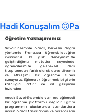
Hadi Konuşalım 🙃Parlons-en
Öğretim Yaklaşımımız
SavoirEnsemble olarak, herkesin doğru
yöntemle Fransızca öğrenebileceğine
inanıyoruz. 13 yıllık deneyimimizle
geliştirdiğimiz metotlar sayesinde,
öğrencilerimize geleneksel ders
kitaplarından farklı olarak daha dinamik
ve etkileşimli bir öğrenme süreci
sunuyoruz. Eğlenerek öğrenmek, bilgilerin
kalıcılığını artırır ve dil gelişimini
hızlandırır.
Ancak SavoirEnsemble yalnızca eğlenceli
bir öğrenme platformu değildir. Eğitim
programımız, uluslararası standartlara
uygun olarak tasarlanmış ve öğrencilerin