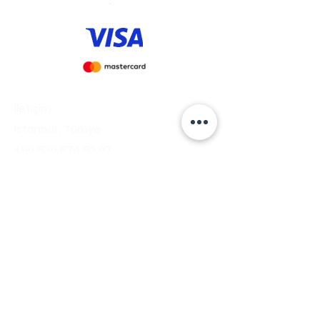
İletişim
İstanbul , Türkiye
+90 530 674 52 07
info@savoirensemble.com
Güvenli Ödeme Yöntemleri
© 2026 Savoir Ensemble