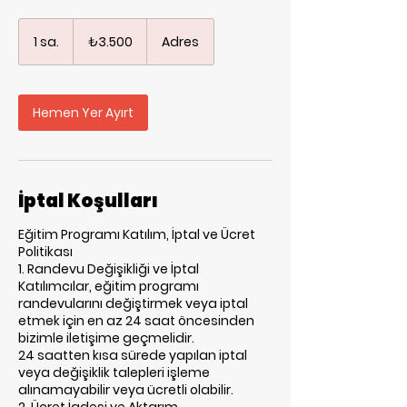
₺3.500
Türk
1 sa.
1
₺3.500
Adres
lirası
s
a
Hemen Yer Ayırt
İptal Koşulları
Eğitim Programı Katılım, İptal ve Ücret
Politikası
1. Randevu Değişikliği ve İptal
Katılımcılar, eğitim programı
randevularını değiştirmek veya iptal
etmek için en az 24 saat öncesinden
bizimle iletişime geçmelidir.
24 saatten kısa sürede yapılan iptal
veya değişiklik talepleri işleme
alınamayabilir veya ücretli olabilir.