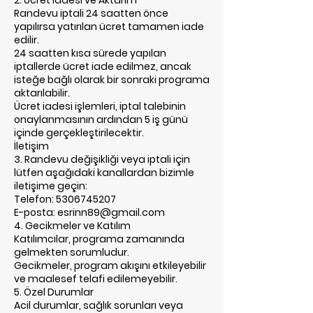
2. Ücret İadesi ve Aktarım
Randevu iptali 24 saatten önce
yapılırsa yatırılan ücret tamamen iade
edilir.
24 saatten kısa sürede yapılan
iptallerde ücret iade edilmez, ancak
isteğe bağlı olarak bir sonraki programa
aktarılabilir.
Ücret iadesi işlemleri, iptal talebinin
onaylanmasının ardından 5 iş günü
içinde gerçekleştirilecektir.
İletişim
3. Randevu değişikliği veya iptali için
lütfen aşağıdaki kanallardan bizimle
iletişime geçin:
Telefon: 5306745207
E-posta: esrinn89@gmail.com
4. Gecikmeler ve Katılım
Katılımcılar, programa zamanında
gelmekten sorumludur.
Gecikmeler, program akışını etkileyebilir
ve maalesef telafi edilemeyebilir.
5. Özel Durumlar
Acil durumlar, sağlık sorunları veya