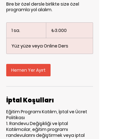
Bire bir özel dersle birlikte size özel
programla yol alalım.
₺3.000
Türk
1 sa.
1
₺3.000
lirası
s
a
Yüz yüze veya Online Ders
Hemen Yer Ayırt
İptal Koşulları
Eğitim Programı Katılım, İptal ve Ücret
Politikası
1. Randevu Değişikliği ve İptal
Katılımcılar, eğitim programı
randevularını değiştirmek veya iptal