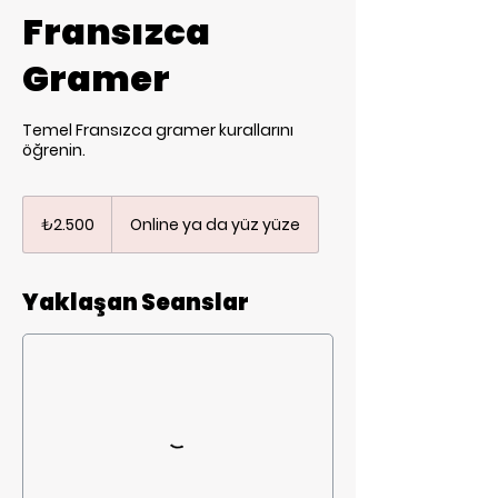
Fransızca
Gramer
Temel Fransızca gramer kurallarını
öğrenin.
₺2.500
Türk
₺2.500
Online ya da yüz yüze
lirası
Yaklaşan Seanslar