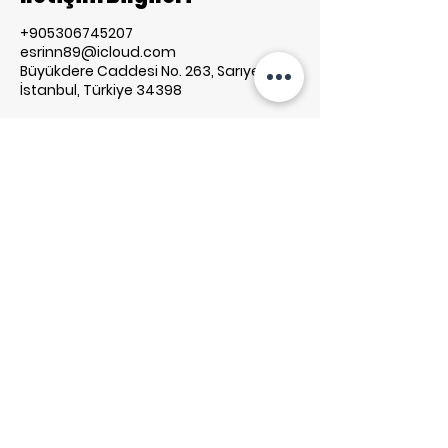
+905306745207
esrinn89@icloud.com
Büyükdere Caddesi No. 263, Sarıyer,
İstanbul, Türkiye 34398